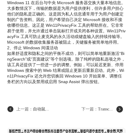
Windows 11 在后台与中央 Microsoft 服务器交换大量本地信息。
大多数情况下，传输的数据是为用户提供便利，但许多用户担心
他们的隐私是正确的。这是因为私人信息通常用于为用户创建定
制的广告资料。因此，用户希望自己决定 Microsoft 接收和不接
收哪些信息。这正是 Win11PrivacyFix 工具的帮助所在。它非常
易于使用，并允许通过单击鼠标打开或关闭各种设置。Win11Priv
acyFix 工具可防止麦克风的永久活动或键盘输入的持续传输等。
Microsoft 的数据收集服务器被阻止，关键服务被简单地停用。
2、停止 Windows 间谍活动
如果舒适度和隐私之间的平衡不成功，则可以简单地重新激活“Bi
ngSearch”或“页面建议”等个别选项。除了纯粹的隐私选项之外，
该工具还提供了一些进一步的调整。例如，可以延迟更新、停用
Windows 搜索中的 Web 结果或阻止更新后重新启动。此外，Wi
n11PrivacyFix 还允许您切换回 Windows 10 开始菜单、调整任
务栏的方向以及禁用或启用 Snap Assist 弹出按钮。
上一篇：
自动鼠...
下一篇：
Transc...
版权声明：本文内容由极全网实名注册用户自发贡献，版权归原作者所有，极全网-官网