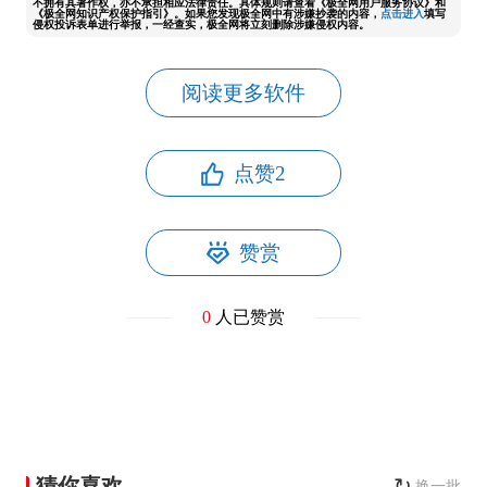
不拥有其著作权，亦不承担相应法律责任。具体规则请查看《极全网用户服务协议》和
《极全网知识产权保护指引》。如果您发现极全网中有涉嫌抄袭的内容，
点击进入
填写
侵权投诉表单进行举报，一经查实，极全网将立刻删除涉嫌侵权内容。
阅读更多软件
点赞
2
赞赏
0
人已赞赏
猜你喜欢
↻
换一批