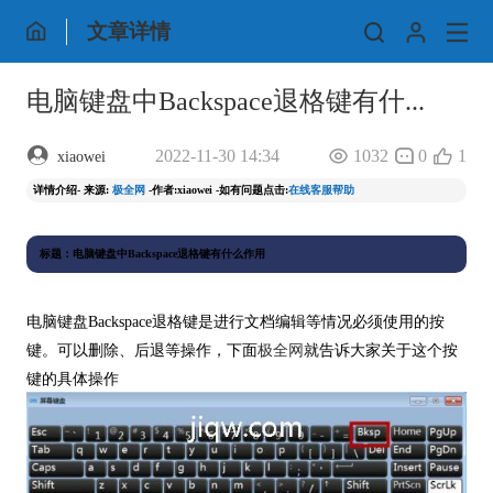
文章详情
电脑键盘中Backspace退格键有什...
2022-11-30 14:34
1032
0
1
xiaowei
详情介绍- 来源:
极全网
-作者:xiaowei -如有问题点击:
在线客服帮助
标题：电脑键盘中Backspace退格键有什么作用
电脑键盘Backspace退格键是进行文档编辑等情况必须使用的按
键。可以删除、后退等操作，下面
极全网
就告诉大家关于这个按
键的具体操作