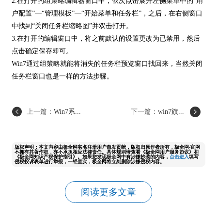
2.在打开的组策略编辑器窗口中，依次点击展开左侧菜单中的“用
户配置”—“管理模板”—“开始菜单和任务栏”，之后，在右侧窗口
中找到“关闭任务栏缩略图”并双击打开。
3.在打开的编辑窗口中，将之前默认的设置更改为已禁用，然后
点击确定保存即可。
Win7通过组策略就能将消失的任务栏预览窗口找回来，当然关闭
任务栏窗口也是一样的方法步骤。
上一篇：
Win7系...
下一篇：
win7旗...
版权声明：本文内容由极全网实名注册用户自发贡献，版权归原作者所有，极全网-官网
不拥有其著作权，亦不承担相应法律责任。具体规则请查看《极全网用户服务协议》和
《极全网知识产权保护指引》。如果您发现极全网中有涉嫌抄袭的内容，
点击进入
填写
侵权投诉表单进行举报，一经查实，极全网将立刻删除涉嫌侵权内容。
阅读更多文章