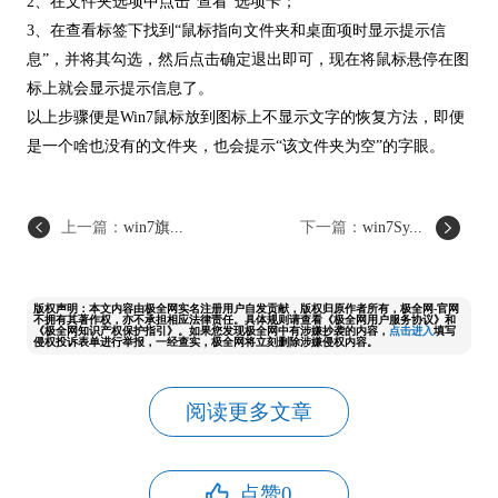
2、在文件夹选项中点击“查看”选项卡；
3、在查看标签下找到“鼠标指向文件夹和桌面项时显示提示信
息”，并将其勾选，然后点击确定退出即可，现在将鼠标悬停在图
标上就会显示提示信息了。
以上步骤便是Win7鼠标放到图标上不显示文字的恢复方法，即便
是一个啥也没有的文件夹，也会提示“该文件夹为空”的字眼。
上一篇：
win7旗...
下一篇：
win7Sy...
版权声明：本文内容由极全网实名注册用户自发贡献，版权归原作者所有，极全网-官网
不拥有其著作权，亦不承担相应法律责任。具体规则请查看《极全网用户服务协议》和
《极全网知识产权保护指引》。如果您发现极全网中有涉嫌抄袭的内容，
点击进入
填写
侵权投诉表单进行举报，一经查实，极全网将立刻删除涉嫌侵权内容。
阅读更多文章
点赞
0