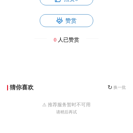
赞赏
0
人已赞赏
猜你喜欢
↻
换一批
⚠️ 推荐服务暂时不可用
请稍后再试