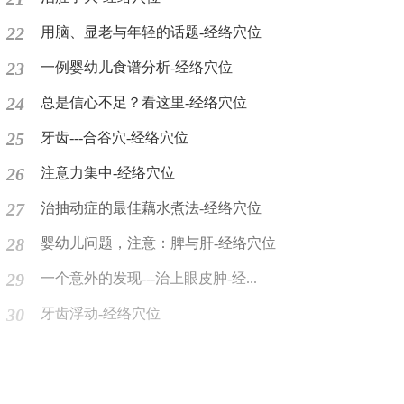
22
用脑、显老与年轻的话题-经络穴位
23
一例婴幼儿食谱分析-经络穴位
24
总是信心不足？看这里-经络穴位
25
牙齿---合谷穴-经络穴位
26
注意力集中-经络穴位
27
治抽动症的最佳藕水煮法-经络穴位
28
婴幼儿问题，注意：脾与肝-经络穴位
29
一个意外的发现---治上眼皮肿-经...
30
牙齿浮动-经络穴位