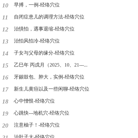
10
早搏，一例-经络穴位
11
自闭症患儿的调理方法-经络穴位
12
治惧怕，遇事退缩-经络穴位
13
治怕风怕冷-经络穴位
14
子女与父母的缘分-经络穴位
15
乙巳年 丙戌月（2025、10、21---...
16
牙龈鼓包、肿大，实例-经络穴位
17
新生儿黄疸以及一些闲聊-经络穴位
18
心中憎恨-经络穴位
19
心跳快---地机穴-经络穴位
20
注意柚子！-经络穴位
21
治肚子大-经络穴位