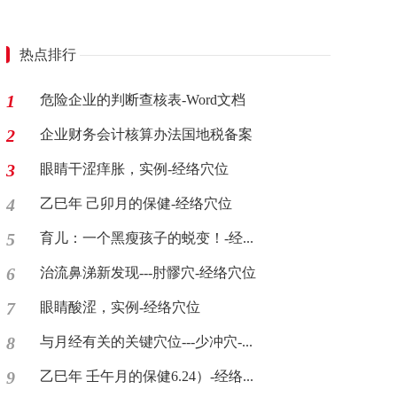
热点排行
1
危险企业的判断查核表-Word文档
2
企业财务会计核算办法国地税备案
3
眼睛干涩痒胀，实例-经络穴位
4
乙巳年 己卯月的保健-经络穴位
5
育儿：一个黑瘦孩子的蜕变！-经...
6
治流鼻涕新发现---肘髎穴-经络穴位
7
眼睛酸涩，实例-经络穴位
8
与月经有关的关键穴位---少冲穴-...
9
乙巳年 壬午月的保健6.24）-经络...