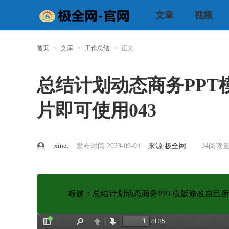
文章
视频
首页
>
文库
>
工作总结
>
正文
总结计划动态商务PPT
片即可使用043
xiner
34
发布时间:2023-09-04
来源:极全网
阅读量
标题：总结计划动态商务PPT模版修改自己所