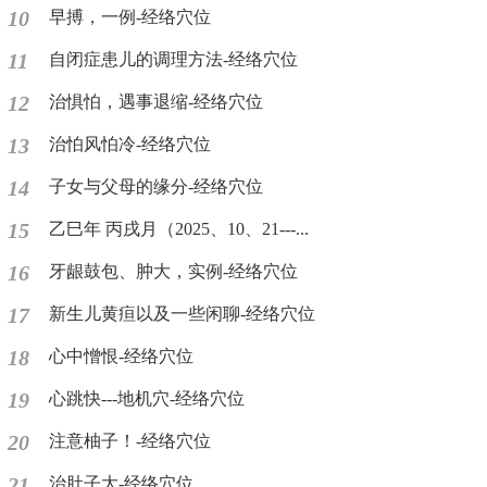
10
早搏，一例-经络穴位
11
自闭症患儿的调理方法-经络穴位
12
治惧怕，遇事退缩-经络穴位
13
治怕风怕冷-经络穴位
14
子女与父母的缘分-经络穴位
15
乙巳年 丙戌月（2025、10、21---...
16
牙龈鼓包、肿大，实例-经络穴位
17
新生儿黄疸以及一些闲聊-经络穴位
18
心中憎恨-经络穴位
19
心跳快---地机穴-经络穴位
20
注意柚子！-经络穴位
21
治肚子大-经络穴位