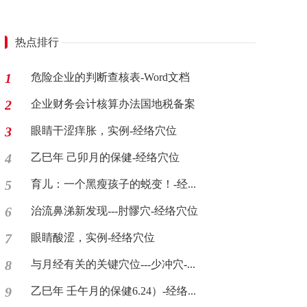
热点排行
1
危险企业的判断查核表-Word文档
2
企业财务会计核算办法国地税备案
3
眼睛干涩痒胀，实例-经络穴位
4
乙巳年 己卯月的保健-经络穴位
5
育儿：一个黑瘦孩子的蜕变！-经...
6
治流鼻涕新发现---肘髎穴-经络穴位
7
眼睛酸涩，实例-经络穴位
8
与月经有关的关键穴位---少冲穴-...
9
乙巳年 壬午月的保健6.24）-经络...