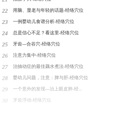
22
用脑、显老与年轻的话题-经络穴位
23
一例婴幼儿食谱分析-经络穴位
24
总是信心不足？看这里-经络穴位
25
牙齿---合谷穴-经络穴位
26
注意力集中-经络穴位
27
治抽动症的最佳藕水煮法-经络穴位
28
婴幼儿问题，注意：脾与肝-经络穴位
29
一个意外的发现---治上眼皮肿-经...
30
牙齿浮动-经络穴位