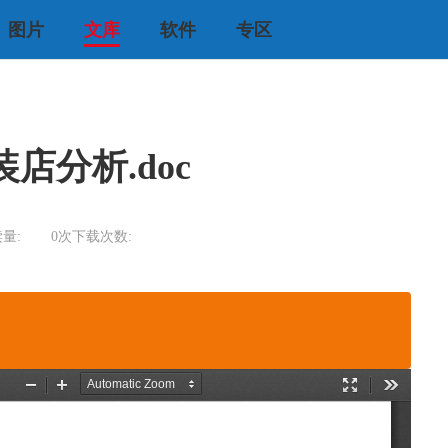
图片
文库
软件
专区
店分析.doc
量:
0次
下载次数: