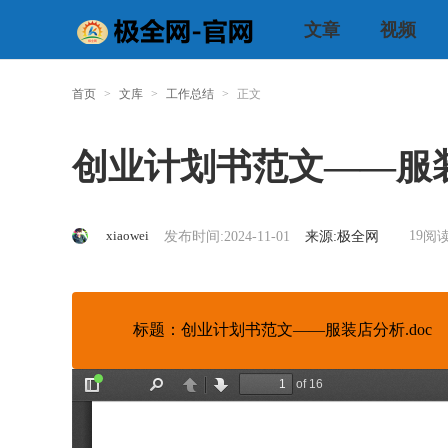
文章
视频
首页
>
文库
>
工作总结
>
正文
创业计划书范文——服装
xiaowei
19
发布时间:2024-11-01
来源:极全网
阅读
标题：创业计划书范文——服装店分析.doc