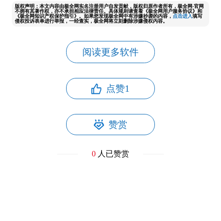
版权声明：本文内容由极全网实名注册用户自发贡献，版权归原作者所有，极全网-官网
不拥有其著作权，亦不承担相应法律责任。具体规则请查看《极全网用户服务协议》和
《极全网知识产权保护指引》。如果您发现极全网中有涉嫌抄袭的内容，
点击进入
填写
侵权投诉表单进行举报，一经查实，极全网将立刻删除涉嫌侵权内容。
阅读更多软件
点赞
1
赞赏
0
人已赞赏