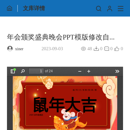
文库详情
年会颁奖盛典晚会PPT模版修改自...
2023-09-03
48
0
0
0
xiner