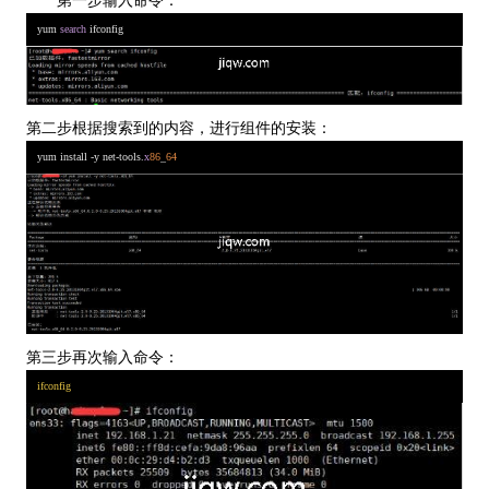
第一步输入命令：
yum 
search
 ifconfig
第二步根据搜索到的内容，进行组件的安装：
yum install -y net-tools.
x
86
_
64
第三步再次输入命令：
ifconfig