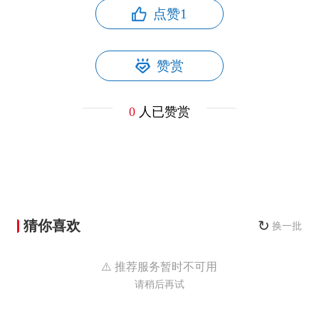
点赞
1
赞赏
0
人已赞赏
猜你喜欢
↻
换一批
⚠️ 推荐服务暂时不可用
请稍后再试