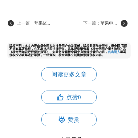
上一篇：
苹果M...
下一篇：
苹果电...
版权声明：本文内容由极全网实名注册用户自发贡献，版权归原作者所有，极全网-官网
不拥有其著作权，亦不承担相应法律责任。具体规则请查看《极全网用户服务协议》和
《极全网知识产权保护指引》。如果您发现极全网中有涉嫌抄袭的内容，
点击进入
填写
侵权投诉表单进行举报，一经查实，极全网将立刻删除涉嫌侵权内容。
阅读更多文章
点赞
0
赞赏