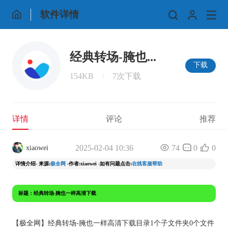
软件详情
经典转场-腌也...
下载
154KB
7次下载
详情
评论
推荐
2025-02-04 10:36
74
0
0
xiaowei
详情介绍- 来源:
极全网
-作者:xiaowei -如有问题点击:
在线客服帮助
标题：经典转场-腌也一样高清下载
【
极全网
】经典转场-腌也一样高清下载目录1个子文件夹0个文件