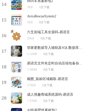
BBA车系素材包2
14
1KB
|
1次下载
AviraRescueSystem2
15
1KB
|
0次下载
六爻前端工具全源码-易语言
16
32KB
|
0次下载
管家婆数据导入辅助及SQL数据库...
17
1.11MB
|
0次下载
易语言文件夹定时自动压缩包备份...
18
1.50MB
|
0次下载
截图_鼠标区域截取-易语言
19
275KB
|
1次下载
成人情趣商城系统源码-易语言
20
7.37MB
|
0次下载
AI绘画壁纸素材包2