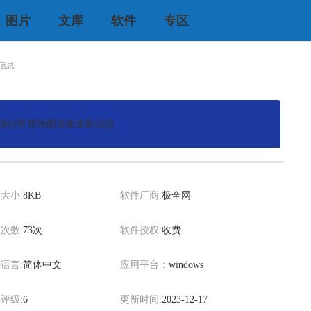
图片
文库
软件
专区
信息
游记常用地图采集坐标信息
xiaowei
大小:
8KB
软件厂商:
极全网
次数:
73次
软件授权:
收费
语言:
简体中文
应用平台：
windows
评级:
6
更新时间:
2023-12-17