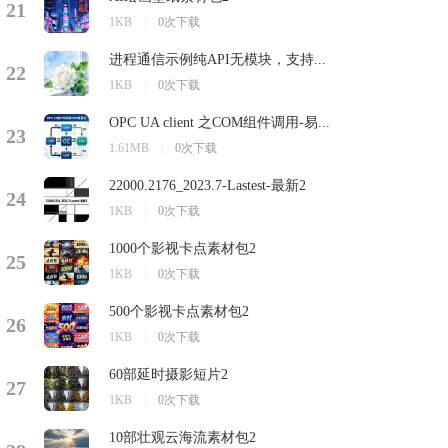
21
1KB
|
0次下载
进程通信示例纯API无模块，支持...
22
1KB
|
0次下载
OPC UA client 之COM组件调用-易...
23
1.61MB
|
0次下载
22000.2176_2023.7-Lastest-最新2
24
1KB
|
0次下载
1000个影视卡点素材包2
25
1KB
|
0次下载
500个影视卡点素材包2
26
1KB
|
0次下载
60部延时摄影短片2
27
1KB
|
0次下载
10部壮观云海流素材包2