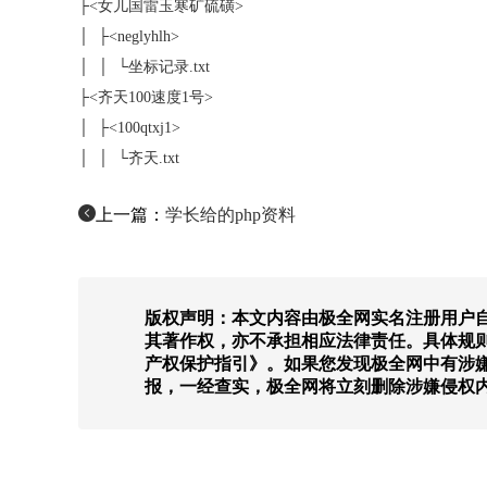
├<女儿国雷玉寒矿硫磺>
│ ├<neglyhlh>
│ │ └坐标记录.txt
├<齐天100速度1号>
│ ├<100qtxj1>
│ │ └齐天.txt
上一篇：
学长给的php资料
版权声明：本文内容由极全网实名注册用户自
其著作权，亦不承担相应法律责任。具体规
产权保护指引》。如果您发现极全网中有涉
报，一经查实，极全网将立刻删除涉嫌侵权