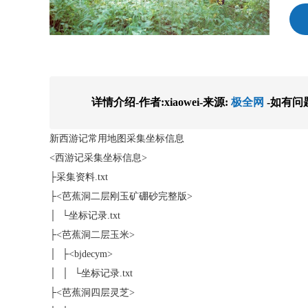
详情介绍-作者:xiaowei-来源:
极全网
-如有问
新西游记常用地图采集坐标信息
<西游记采集坐标信息>
├采集资料.txt
├<芭蕉洞二层刚玉矿硼砂完整版>
│ └坐标记录.txt
├<芭蕉洞二层玉米>
│ ├<bjdecym>
│ │ └坐标记录.txt
├<芭蕉洞四层灵芝>