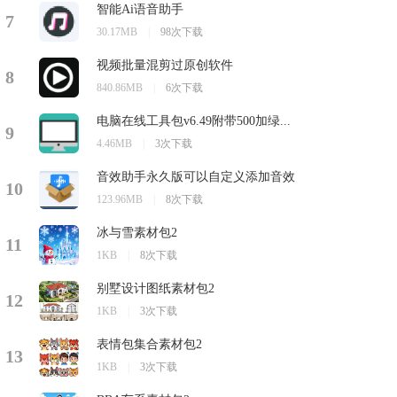
智能Ai语音助手
7
30.17MB
|
98次下载
视频批量混剪过原创软件
8
840.86MB
|
6次下载
电脑在线工具包v6.49附带500加绿...
9
4.46MB
|
3次下载
音效助手永久版可以自定义添加音效
10
123.96MB
|
8次下载
冰与雪素材包2
11
1KB
|
8次下载
别墅设计图纸素材包2
12
1KB
|
3次下载
表情包集合素材包2
13
1KB
|
3次下载