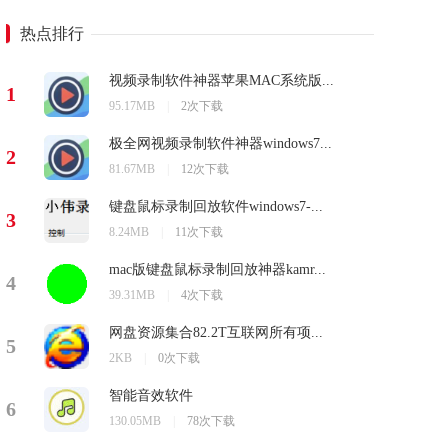
热点排行
视频录制软件神器苹果MAC系统版...
1
95.17MB
|
2次下载
极全网视频录制软件神器windows7...
2
81.67MB
|
12次下载
键盘鼠标录制回放软件windows7-...
3
8.24MB
|
11次下载
mac版键盘鼠标录制回放神器kamr...
4
39.31MB
|
4次下载
网盘资源集合82.2T互联网所有项...
5
2KB
|
0次下载
智能音效软件
6
130.05MB
|
78次下载