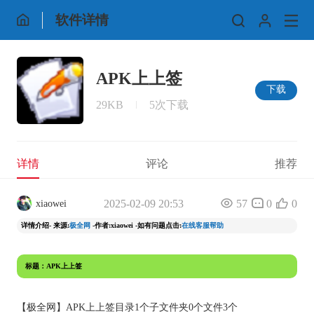
软件详情
APK上上签
下载
29KB
5次下载
详情
评论
推荐
2025-02-09 20:53
57
0
0
xiaowei
详情介绍- 来源:
极全网
-作者:xiaowei -如有问题点击:
在线客服帮助
标题：APK上上签
【
极全网
】APK上上签目录1个子文件夹0个文件3个