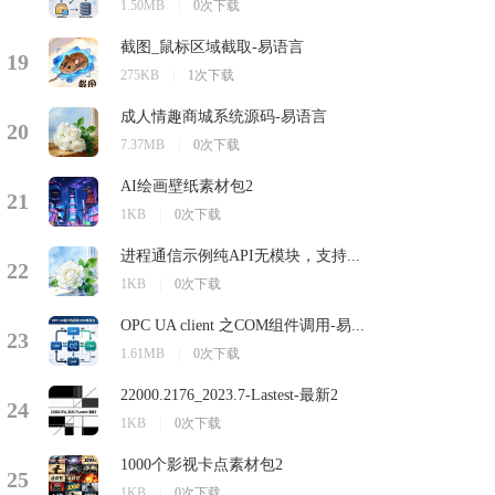
1.50MB
|
0次下载
截图_鼠标区域截取-易语言
19
275KB
|
1次下载
成人情趣商城系统源码-易语言
20
7.37MB
|
0次下载
AI绘画壁纸素材包2
21
1KB
|
0次下载
进程通信示例纯API无模块，支持...
22
1KB
|
0次下载
OPC UA client 之COM组件调用-易...
23
1.61MB
|
0次下载
22000.2176_2023.7-Lastest-最新2
24
1KB
|
0次下载
1000个影视卡点素材包2
25
1KB
|
0次下载