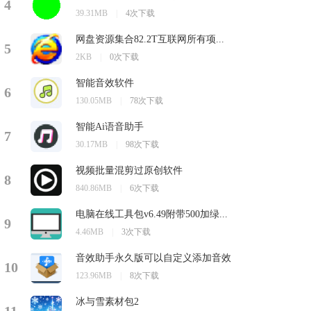
4
39.31MB
|
4次下载
网盘资源集合82.2T互联网所有项...
5
2KB
|
0次下载
智能音效软件
6
130.05MB
|
78次下载
智能Ai语音助手
7
30.17MB
|
98次下载
视频批量混剪过原创软件
8
840.86MB
|
6次下载
电脑在线工具包v6.49附带500加绿...
9
4.46MB
|
3次下载
音效助手永久版可以自定义添加音效
10
123.96MB
|
8次下载
冰与雪素材包2