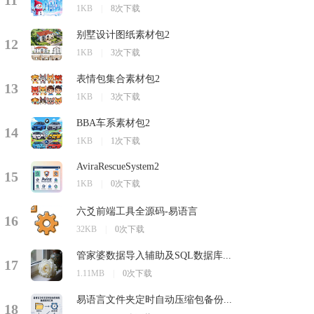
11
1KB
|
8次下载
别墅设计图纸素材包2
12
1KB
|
3次下载
表情包集合素材包2
13
1KB
|
3次下载
BBA车系素材包2
14
1KB
|
1次下载
AviraRescueSystem2
15
1KB
|
0次下载
六爻前端工具全源码-易语言
16
32KB
|
0次下载
管家婆数据导入辅助及SQL数据库...
17
1.11MB
|
0次下载
易语言文件夹定时自动压缩包备份...
18