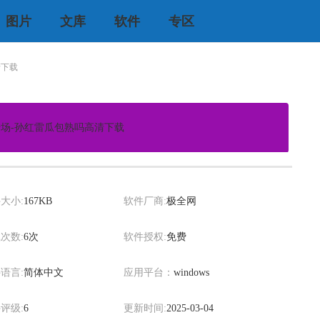
图片
文库
软件
专区
清下载
场-孙红雷瓜包熟吗高清下载
xiaowei
大小:
167KB
软件厂商:
极全网
次数:
6次
软件授权:
免费
语言:
简体中文
应用平台：
windows
评级:
6
更新时间:
2025-03-04