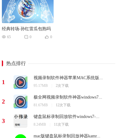
经典转场-孙红雷瓜包熟吗
65
0
0
热点排行
视频录制软件神器苹果MAC系统版...
1
95.17MB
|
2次下载
极全网视频录制软件神器windows7...
2
81.67MB
|
12次下载
键盘鼠标录制回放软件windows7-...
3
8.24MB
|
11次下载
mac版键盘鼠标录制回放神器kamr...