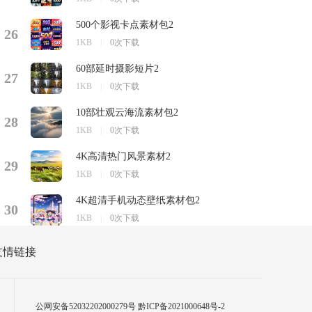
500个影视卡点素材包2
26
1KB
|
0次下载
60部延时摄影短片2
27
1KB
|
0次下载
10部壮观云海流素材包2
28
1KB
|
0次下载
4K高清热门风景素材2
29
1KB
|
0次下载
4K超清手机动态壁纸素材包2
30
1KB
|
0次下载
友情链接
公网安备52032202000279号
黔ICP备2021000648号-2