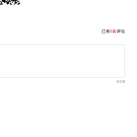
已有
0条
评论
0/150