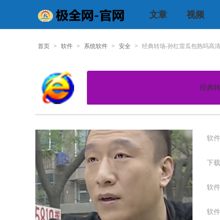
文章
视频
首页
>
软件
>
系统软件
>
安全
>
经典转场-孙红雷瓜包熟吗高
经典转
软件
下载
软件
软件