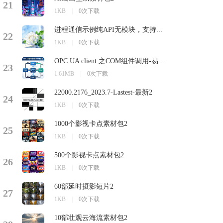
21
1KB
|
0次下载
进程通信示例纯API无模块，支持...
22
1KB
|
0次下载
OPC UA client 之COM组件调用-易...
23
1.61MB
|
0次下载
22000.2176_2023.7-Lastest-最新2
24
1KB
|
0次下载
1000个影视卡点素材包2
25
1KB
|
0次下载
500个影视卡点素材包2
26
1KB
|
0次下载
60部延时摄影短片2
27
1KB
|
0次下载
10部壮观云海流素材包2