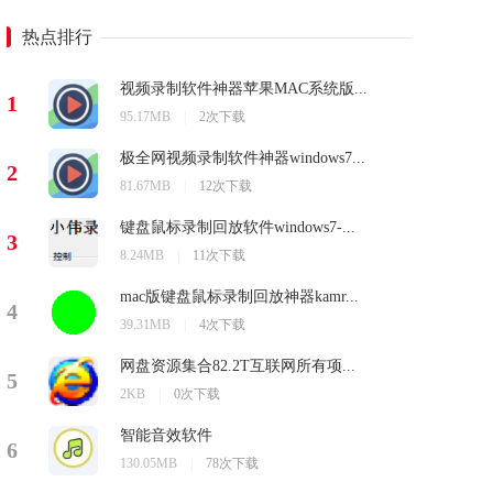
热点排行
视频录制软件神器苹果MAC系统版...
1
95.17MB
|
2次下载
极全网视频录制软件神器windows7...
2
81.67MB
|
12次下载
键盘鼠标录制回放软件windows7-...
3
8.24MB
|
11次下载
mac版键盘鼠标录制回放神器kamr...
4
39.31MB
|
4次下载
网盘资源集合82.2T互联网所有项...
5
2KB
|
0次下载
智能音效软件
6
130.05MB
|
78次下载