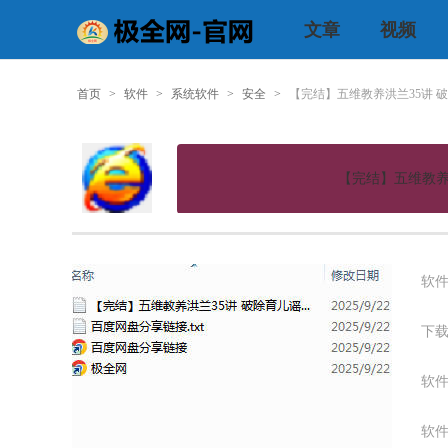
文章
视频
首页
>
软件
>
系统软件
>
安全
>
【完结】五维教养洪兰35讲 
【完结】五维教养
软件
下载
软件
软件