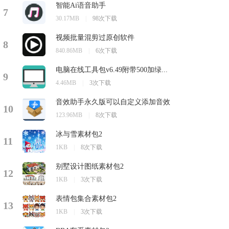
智能Ai语音助手
7
30.17MB
|
98次下载
视频批量混剪过原创软件
8
840.86MB
|
6次下载
电脑在线工具包v6.49附带500加绿...
9
4.46MB
|
3次下载
音效助手永久版可以自定义添加音效
10
123.96MB
|
8次下载
冰与雪素材包2
11
1KB
|
8次下载
别墅设计图纸素材包2
12
1KB
|
3次下载
表情包集合素材包2
13
1KB
|
3次下载