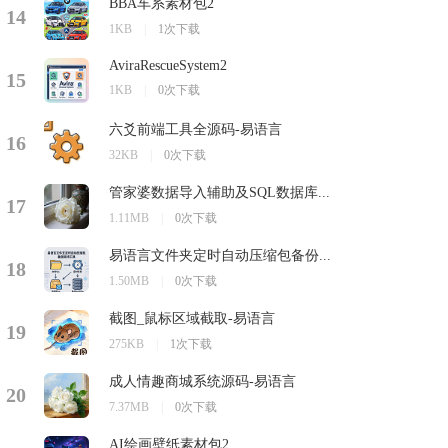
BBA车系素材包2
14
1KB
|
1次下载
AviraRescueSystem2
15
1KB
|
0次下载
六爻前端工具全源码-易语言
16
32KB
|
0次下载
管家婆数据导入辅助及SQL数据库...
17
1.11MB
|
0次下载
易语言文件夹定时自动压缩包备份...
18
1.50MB
|
0次下载
截图_鼠标区域截取-易语言
19
275KB
|
1次下载
成人情趣商城系统源码-易语言
20
7.37MB
|
0次下载
AI绘画壁纸素材包2