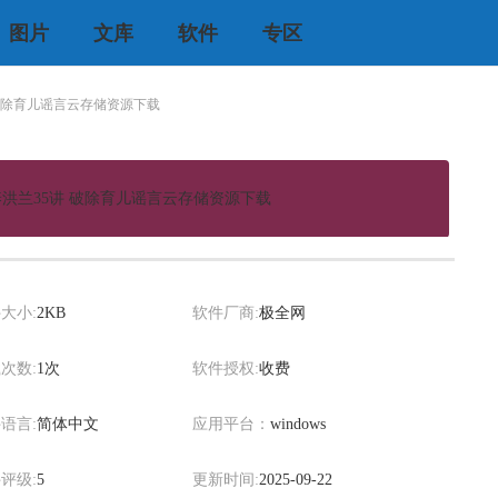
图片
文库
软件
专区
破除育儿谣言云存储资源下载
洪兰35讲 破除育儿谣言云存储资源下载
xiaowei
大小:
2KB
软件厂商:
极全网
次数:
1次
软件授权:
收费
语言:
简体中文
应用平台：
windows
评级:
5
更新时间:
2025-09-22