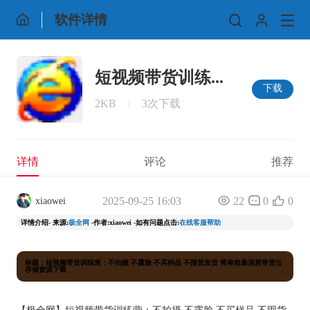
软件详情
短视频带货训练...
下载
2KB
3次下载
详情
评论
推荐
2025-09-25 16:03
22
0
0
xiaowei
详情介绍- 来源:
极全网
-作者:xiaowei -如有问题点击:
在线客服帮助
标题：短视频带货训练营：不拍摄 不露脸 不买样品 不囤货发货 简单粗暴混剪带货云
存储资源下载