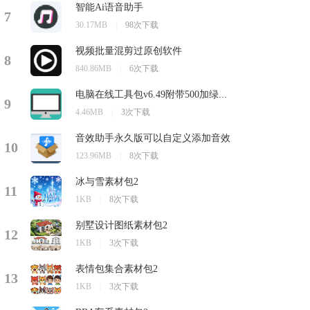
智能Ai语音助手
7
30.17MB
|
98次下载
视频批量混剪过原创软件
8
840.86MB
|
6次下载
电脑在线工具包v6.49附带500加绿...
9
4.46MB
|
3次下载
音效助手永久版可以自定义添加音效
10
123.96MB
|
8次下载
冰与雪素材包2
11
1KB
|
8次下载
别墅设计图纸素材包2
12
1KB
|
3次下载
表情包集合素材包2
13
1KB
|
3次下载