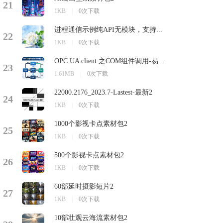
21
1KB
|
0次下载
进程通信示例纯API无模块，支持...
22
1KB
|
0次下载
OPC UA client 之COM组件调用-易...
23
1.61MB
|
0次下载
22000.2176_2023.7-Lastest-最新2
24
1KB
|
0次下载
1000个影视卡点素材包2
25
1KB
|
0次下载
500个影视卡点素材包2
26
1KB
|
0次下载
60部延时摄影短片2
27
1KB
|
0次下载
10部壮观云海流素材包2