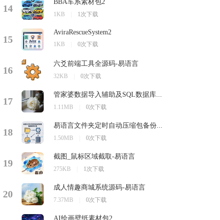
BBA车系素材包2
14
1KB
|
1次下载
AviraRescueSystem2
15
1KB
|
0次下载
六爻前端工具全源码-易语言
16
32KB
|
0次下载
管家婆数据导入辅助及SQL数据库...
17
1.11MB
|
0次下载
易语言文件夹定时自动压缩包备份...
18
1.50MB
|
0次下载
截图_鼠标区域截取-易语言
19
275KB
|
1次下载
成人情趣商城系统源码-易语言
20
7.37MB
|
0次下载
AI绘画壁纸素材包2