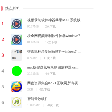
热点排行
视频录制软件神器苹果MAC系统版...
1
95.17MB
|
2次下载
极全网视频录制软件神器windows7...
2
81.67MB
|
12次下载
键盘鼠标录制回放软件windows7-...
3
8.24MB
|
11次下载
mac版键盘鼠标录制回放神器kamr...
4
39.31MB
|
4次下载
网盘资源集合82.2T互联网所有项...
5
2KB
|
0次下载
智能音效软件
6
130.05MB
|
78次下载