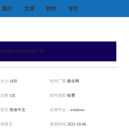
图片
文库
软件
专区
艺教程(2)云存储资源下载
xiaowei
大小:
1KB
软件厂商:
极全网
次数:
1次
软件授权:
收费
语言:
简体中文
应用平台：
windows
评级:
5
更新时间:
2025-10-06