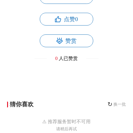
点赞
0
赞赏
0
人已赞赏
猜你喜欢
↻
换一批
⚠️ 推荐服务暂时不可用
请稍后再试