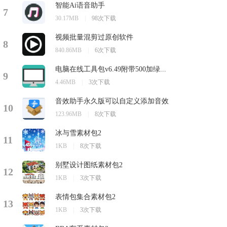
智能Ai语音助手
7
30.17MB
|
98次下载
视频批量混剪过原创软件
8
840.86MB
|
6次下载
电脑在线工具包v6.49附带500加绿...
9
4.46MB
|
3次下载
音效助手永久版可以自定义添加音效
10
123.96MB
|
8次下载
冰与雪素材包2
11
1KB
|
8次下载
别墅设计图纸素材包2
12
1KB
|
3次下载
表情包集合素材包2
13
1KB
|
3次下载