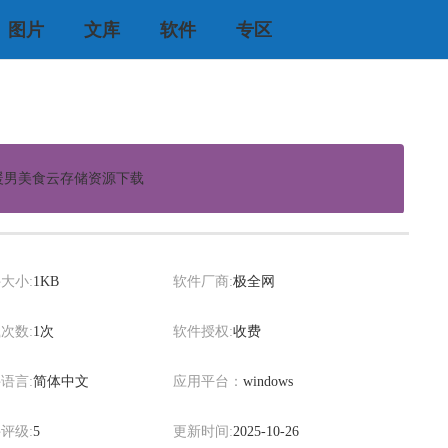
图片
文库
软件
专区
暖男美食云存储资源下载
xiaowei
大小:
1KB
软件厂商:
极全网
次数:
1次
软件授权:
收费
语言:
简体中文
应用平台：
windows
评级:
5
更新时间:
2025-10-26