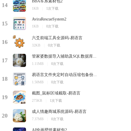
BBA车系素材包2
14
1KB
|
1次下载
AviraRescueSystem2
15
1KB
|
0次下载
六爻前端工具全源码-易语言
16
32KB
|
0次下载
管家婆数据导入辅助及SQL数据库...
17
1.11MB
|
0次下载
易语言文件夹定时自动压缩包备份...
18
1.50MB
|
0次下载
截图_鼠标区域截取-易语言
19
275KB
|
1次下载
成人情趣商城系统源码-易语言
20
7.37MB
|
0次下载
AI绘画壁纸素材包2