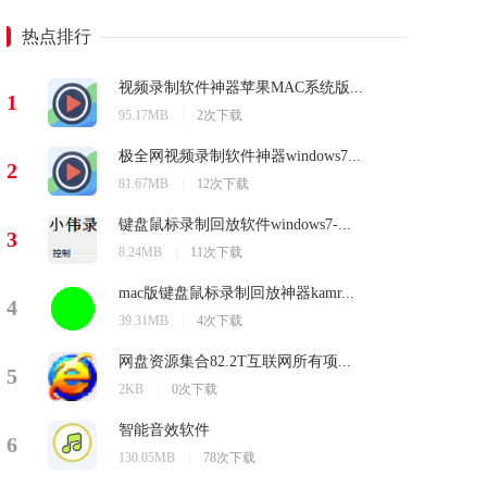
热点排行
视频录制软件神器苹果MAC系统版...
1
95.17MB
|
2次下载
极全网视频录制软件神器windows7...
2
81.67MB
|
12次下载
键盘鼠标录制回放软件windows7-...
3
8.24MB
|
11次下载
mac版键盘鼠标录制回放神器kamr...
4
39.31MB
|
4次下载
网盘资源集合82.2T互联网所有项...
5
2KB
|
0次下载
智能音效软件
6
130.05MB
|
78次下载