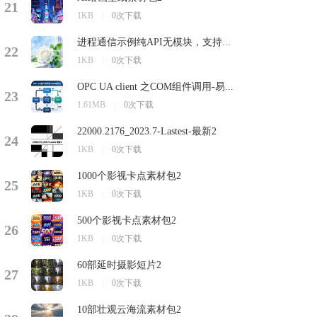
21
1KB
|
0次下载
进程通信示例纯API无模块，支持...
22
1KB
|
0次下载
OPC UA client 之COM组件调用-易...
23
1.61MB
|
0次下载
22000.2176_2023.7-Lastest-最新2
24
1KB
|
0次下载
1000个影视卡点素材包2
25
1KB
|
0次下载
500个影视卡点素材包2
26
1KB
|
0次下载
60部延时摄影短片2
27
1KB
|
0次下载
10部壮观云海流素材包2