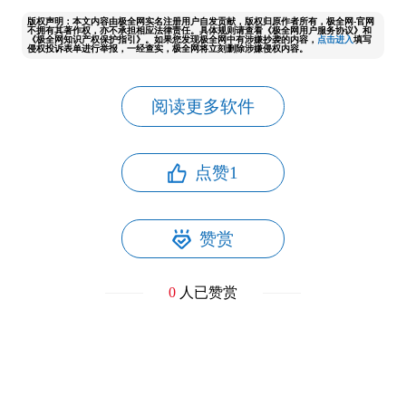
版权声明：本文内容由极全网实名注册用户自发贡献，版权归原作者所有，极全网-官网
不拥有其著作权，亦不承担相应法律责任。具体规则请查看《极全网用户服务协议》和
《极全网知识产权保护指引》。如果您发现极全网中有涉嫌抄袭的内容，
点击进入
填写
侵权投诉表单进行举报，一经查实，极全网将立刻删除涉嫌侵权内容。
阅读更多软件
点赞
1
赞赏
0
人已赞赏