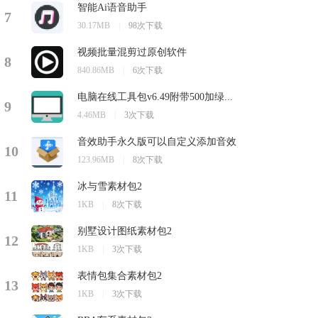
智能Ai语音助手
7
30.17MB
|
98次下载
视频批量混剪过原创软件
8
840.86MB
|
6次下载
电脑在线工具包v6.49附带500加绿...
9
4.46MB
|
3次下载
音效助手永久版可以自定义添加音效
10
123.96MB
|
8次下载
冰与雪素材包2
11
1KB
|
8次下载
别墅设计图纸素材包2
12
1KB
|
3次下载
表情包集合素材包2
13
1KB
|
3次下载