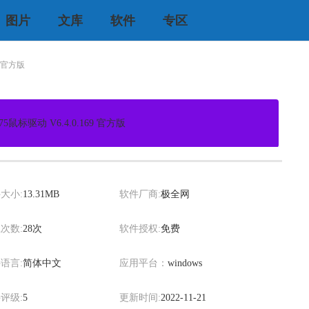
图片
文库
软件
专区
9 官方版
5鼠标驱动 V6.4.0.169 官方版
system
大小:
13.31MB
软件厂商:
极全网
次数:
28次
软件授权:
免费
语言:
简体中文
应用平台：
windows
评级:
5
更新时间:
2022-11-21