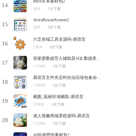
BBA车系素材包2
14
1KB
|
1次下载
AviraRescueSystem2
15
1KB
|
0次下载
六爻前端工具全源码-易语言
16
32KB
|
0次下载
管家婆数据导入辅助及SQL数据库...
17
1.11MB
|
0次下载
易语言文件夹定时自动压缩包备份...
18
1.50MB
|
0次下载
截图_鼠标区域截取-易语言
19
275KB
|
1次下载
成人情趣商城系统源码-易语言
20
7.37MB
|
0次下载
AI绘画壁纸素材包2