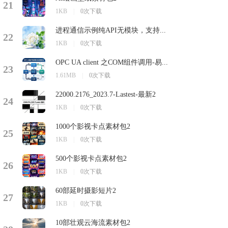
21
1KB
|
0次下载
进程通信示例纯API无模块，支持...
22
1KB
|
0次下载
OPC UA client 之COM组件调用-易...
23
1.61MB
|
0次下载
22000.2176_2023.7-Lastest-最新2
24
1KB
|
0次下载
1000个影视卡点素材包2
25
1KB
|
0次下载
500个影视卡点素材包2
26
1KB
|
0次下载
60部延时摄影短片2
27
1KB
|
0次下载
10部壮观云海流素材包2