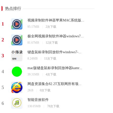
热点排行
视频录制软件神器苹果MAC系统版...
1
95.17MB
|
2次下载
极全网视频录制软件神器windows7...
2
81.67MB
|
12次下载
键盘鼠标录制回放软件windows7-...
3
8.24MB
|
11次下载
mac版键盘鼠标录制回放神器kamr...
4
39.31MB
|
4次下载
网盘资源集合82.2T互联网所有项...
5
2KB
|
0次下载
智能音效软件
6
130.05MB
|
78次下载