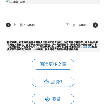
上一篇：
Win10...
下一篇：
win10...
版权声明：本文内容由极全网实名注册用户自发贡献，版权归原作者所有，极全网-官网
不拥有其著作权，亦不承担相应法律责任。具体规则请查看《极全网用户服务协议》和
《极全网知识产权保护指引》。如果您发现极全网中有涉嫌抄袭的内容，
点击进入
填写
侵权投诉表单进行举报，一经查实，极全网将立刻删除涉嫌侵权内容。
阅读更多文章
点赞
3
赞赏