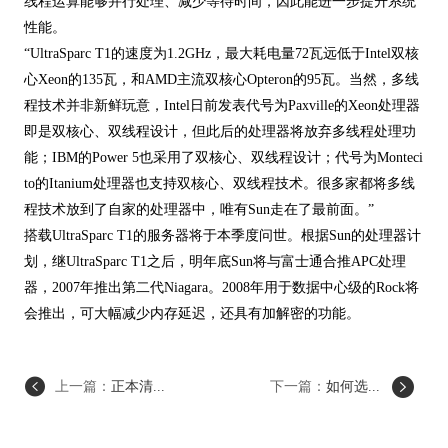
线程运算能够并行处理、减少等待时间，因此能进一步提升系统
性能。
“UltraSparc T1的速度为1.2GHz，最大耗电量72瓦远低于Intel双核
心Xeon的135瓦，和AMD主流双核心Opteron的95瓦。当然，多线
程技术并非新鲜玩意，Intel日前发表代号为Paxville的Xeon处理器
即是双核心、双线程设计，但此后的处理器将放弃多线程处理功
能；IBM的Power 5也采用了双核心、双线程设计；代号为Monteci
to的Itanium处理器也支持双核心、双线程技术。很多家都将多线
程技术放到了自家的处理器中，唯有Sun走在了最前面。”
搭载UltraSparc T1的服务器将于本季度问世。根据Sun的处理器计
划，继UltraSparc T1之后，明年底Sun将与富士通合推APC处理
器，2007年推出第二代Niagara。2008年用于数据中心级的Rock将
会推出，可大幅减少内存延迟，还具有加解密的功能。
上一篇：
正本清...
下一篇：
如何选...