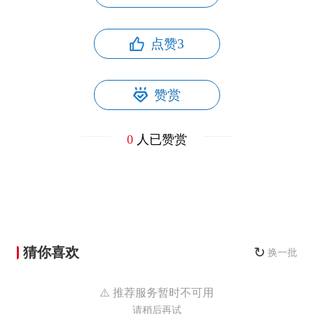
点赞
3
赞赏
0
人已赞赏
猜你喜欢
↻
换一批
⚠️ 推荐服务暂时不可用
请稍后再试