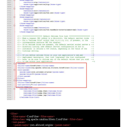
<
filter
>
<
filter-name
>
CorsFilter
</
filter-name
>
<
filter-class
>
org.apache.catalina.filters.CorsFilter
</
filter-class
>
<
init-param
>
<
param-name
>
cors.allowed.origins
</
param-name
>