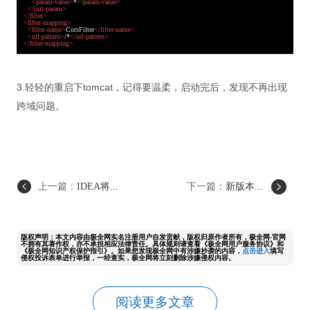
<
param-value
>
*
</
param-value
>
</
init-param
>
</
filter
>
<
filter-mapping
>
<
filter-name
>
CorsFilter
</
filter-name
>
<
url-pattern
>
/*
</
url-pattern
>
</
filter-mapping
>
3.轻轻的重启下tomcat，记得要温柔，启动完后，发现不再出现
跨域问题。
上一篇：
IDEA将...
下一篇：
新版本...
版权声明：本文内容由极全网实名注册用户自发贡献，版权归原作者所有，极全网-官网
不拥有其著作权，亦不承担相应法律责任。具体规则请查看《极全网用户服务协议》和
《极全网知识产权保护指引》。如果您发现极全网中有涉嫌抄袭的内容，
点击进入
填写
侵权投诉表单进行举报，一经查实，极全网将立刻删除涉嫌侵权内容。
阅读更多文章