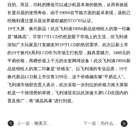
目的。而且，功耗的降低可以减少机器本身的散热，从而有效延
长显示器的使用寿命。由于190S6在节能方面的超卓表现，该机已
经顺利通过显示器业界最权威的TCO”03认证。
19寸大屏、换代新品！此次飞利浦190S6新品促销给人的第一印象
是“规格高”。尽管17寸LCD仍然是眼下市场上的主流，但飞利浦
深知广大玩家及IT发烧友对19寸LCD的热切需求。此次以新上市
的19寸换代6系列LCD作为市场主打机型，颇具震撼力。3488元的
平易价格，再赠价值上千元的全套网球设备！此次飞利浦190S6新
品促销给人的第二印象是“价格实”。以飞利浦的专业品质，19寸
换代新品LCD新上市仅售3299元，这个价格确实够“平易近人”。
飞利浦市场部负责人表示，此次采取一步到位的价格力推大屏新
机是一个很强势的举措，飞利浦旨在以此加速大屏LCD在国内的
普及推广，将“液晶风暴”进行到底。
上一篇：
物美又...
下一篇：
为什么...