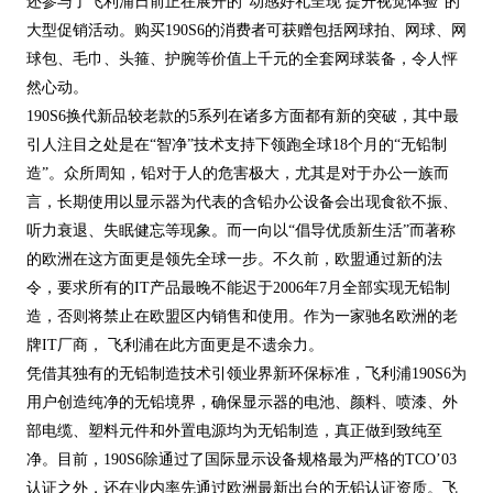
还参与了飞利浦日前正在展开的“动感好礼呈现 提升视觉体验”的
大型促销活动。购买190S6的消费者可获赠包括网球拍、网球、网
球包、毛巾、头箍、护腕等价值上千元的全套网球装备，令人怦
然心动。
190S6换代新品较老款的5系列在诸多方面都有新的突破，其中最
引人注目之处是在“智净”技术支持下领跑全球18个月的“无铅制
造”。众所周知，铅对于人的危害极大，尤其是对于办公一族而
言，长期使用以显示器为代表的含铅办公设备会出现食欲不振、
听力衰退、失眠健忘等现象。而一向以“倡导优质新生活”而著称
的欧洲在这方面更是领先全球一步。不久前，欧盟通过新的法
令，要求所有的IT产品最晚不能迟于2006年7月全部实现无铅制
造，否则将禁止在欧盟区内销售和使用。作为一家驰名欧洲的老
牌IT厂商， 飞利浦在此方面更是不遗余力。
凭借其独有的无铅制造技术引领业界新环保标准，飞利浦190S6为
用户创造纯净的无铅境界，确保显示器的电池、颜料、喷漆、外
部电缆、塑料元件和外置电源均为无铅制造，真正做到致纯至
净。目前，190S6除通过了国际显示设备规格最为严格的TCO’03
认证之外，还在业内率先通过欧洲最新出台的无铅认证资质。飞