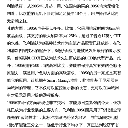
利浦承诺，从2005年1月起，用户在国内购买的190S6均为无铅化
制造，比欧盟的无铅下限时间足足提早18个月，用户操作从此再
无后顾之忧。
其他方面，190S6也是亮点多多。比如，它采用响应时间为8ms的
液晶面板，其支持的最大刷新率为125Hz，超过了普通17英寸CRT
的水准。飞利浦认为8毫秒技术作为主流产品配置已经成熟，在飞
利浦新四智技术的配合下，8毫秒面板将能被激发出最好的显示效
果，使8毫秒LCD真正成为技术先进而成熟的LCD换代型产品。此
外，190S6拥有500：1的高对比度，并能够保持真实有效的色彩还
原能力，满足用户色彩方面的高级需求。190S6的另一亮点是其智
能化的应用。该机拥有Smart Manage功能，此功能基于显示器在
局域网的管理，它不仅可以监控显示器的状态，更可以在局域网
中对显示器用户提供远程服务。
190S6在环保方面表现也非常突出。在能源日益紧张的今天，低功
耗已成为行业发展的主要方向。飞利浦190S6因采用了飞利浦全球
领先的“智能技术”，其标准功率消耗仅为34W，与市场同类机型
相比节能近三分之一，远低于行业平均水平，真正达到经济节省