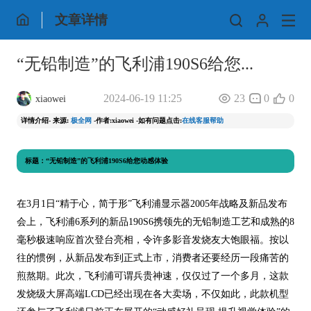
文章详情
“无铅制造”的飞利浦190S6给您...
2024-06-19 11:25
23
0
0
xiaowei
详情介绍- 来源:
极全网
-作者:xiaowei -如有问题点击:
在线客服帮助
标题：“无铅制造”的飞利浦190S6给您动感体验
在3月1日“精于心，简于形”飞利浦显示器2005年战略及新品发布
会上，飞利浦6系列的新品190S6携领先的无铅制造工艺和成熟的8
毫秒极速响应首次登台亮相，令许多影音发烧友大饱眼福。按以
往的惯例，从新品发布到正式上市，消费者还要经历一段痛苦的
煎熬期。此次，飞利浦可谓兵贵神速，仅仅过了一个多月，这款
发烧级大屏高端LCD已经出现在各大卖场，不仅如此，此款机型