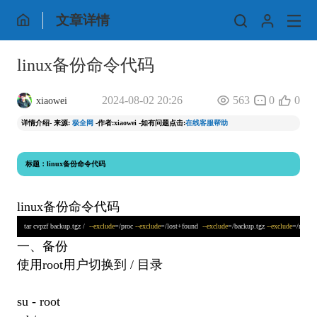
文章详情
linux备份命令代码
2024-08-02 20:26
563
0
0
xiaowei
详情介绍- 来源:
极全网
-作者:xiaowei -如有问题点击:
在线客服帮助
标题：linux备份命令代码
linux备份命令代码
tar cvpzf backup.tgz /  
--exclude
=/proc 
--exclude
=/lost+found  
--exclude
=/backup.tgz 
--exclude
=/mnt  
-
一、备份
使用root用户切换到 / 目录
su - root