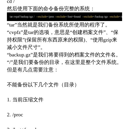
cd /
然后使用下面的命令备份完整的系统：
tar cvpzf backup.tgz /  
--exclude
=/proc 
--exclude
=/lost+found  
--exclude
=/backup.tgz 
--exclude
=/mnt  
-
“tar”当然就是我们备份系统所使用的程序了。
“cvpfz”是tar的选项，意思是“创建档案文件”、“保
持权限”(保留所有东西原来的权限)、“使用gzip来
减小文件尺寸”。
“backup.gz”是我们将要得到的档案文件的文件名。
“/”是我们要备份的目录，在这里是整个文件系统。
但是有几点需要注意：
不能备份以下几个文件（目录）
1. 当前压缩文件
2. /proc