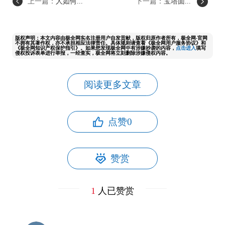
上一篇：
人如何...
下一篇：
宝塔面...
版权声明：本文内容由极全网实名注册用户自发贡献，版权归原作者所有，极全网-官网
不拥有其著作权，亦不承担相应法律责任。具体规则请查看《极全网用户服务协议》和
《极全网知识产权保护指引》。如果您发现极全网中有涉嫌抄袭的内容，
点击进入
填写
侵权投诉表单进行举报，一经查实，极全网将立刻删除涉嫌侵权内容。
阅读更多文章
点赞
0
赞赏
1
人已赞赏