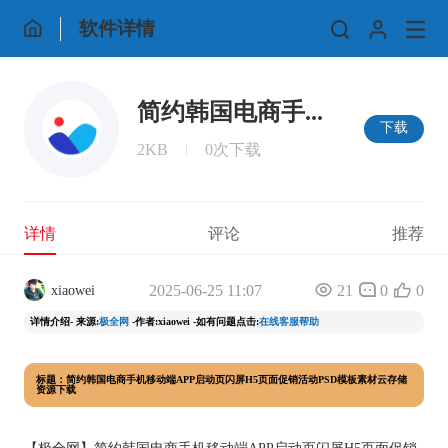
软件详情
简约韩国电商手...
下载
2KB
0次下载
详情
评论
推荐
2025-06-25 11:07
21
0
0
xiaowei
详情介绍- 来源:
极全网
-作者:xiaowei -如有问题点击:
在线客服帮助
标题：简约韩国电商手机移动端APP启动页闪屏H5页面促销活动PSD模板素材云存储
资源下载