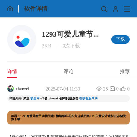
软件详情
1293可爱儿童节...
下载
2KB
0次下载
详情
评论
推荐
2025-07-04 11:30
25
0
0
xiaowei
详情介绍- 来源:
极全网
-作者:xiaowei -如有问题点击:
在线客服帮助
标题：1293可爱儿童节动物元素T恤墙纸印花四方连续图案EPS矢量设计素材云存储资
源下载