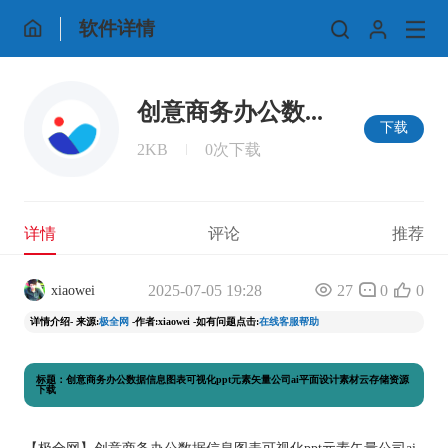
软件详情
创意商务办公数...
下载
2KB
0次下载
详情
评论
推荐
2025-07-05 19:28
27
0
0
xiaowei
详情介绍- 来源:
极全网
-作者:xiaowei -如有问题点击:
在线客服帮助
标题：创意商务办公数据信息图表可视化ppt元素矢量公司ai平面设计素材云存储资源
下载