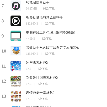
智能Ai语音助手
7
30.17MB
|
98次下载
视频批量混剪过原创软件
8
840.86MB
|
6次下载
电脑在线工具包v6.49附带500加绿...
9
4.46MB
|
3次下载
音效助手永久版可以自定义添加音效
10
123.96MB
|
8次下载
冰与雪素材包2
11
1KB
|
8次下载
别墅设计图纸素材包2
12
1KB
|
3次下载
表情包集合素材包2
13
1KB
|
3次下载