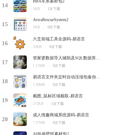
BBA车系素材包2
14
1KB
|
1次下载
AviraRescueSystem2
15
1KB
|
0次下载
六爻前端工具全源码-易语言
16
32KB
|
0次下载
管家婆数据导入辅助及SQL数据库...
17
1.11MB
|
0次下载
易语言文件夹定时自动压缩包备份...
18
1.50MB
|
0次下载
截图_鼠标区域截取-易语言
19
275KB
|
1次下载
成人情趣商城系统源码-易语言
20
7.37MB
|
0次下载
AI绘画壁纸素材包2