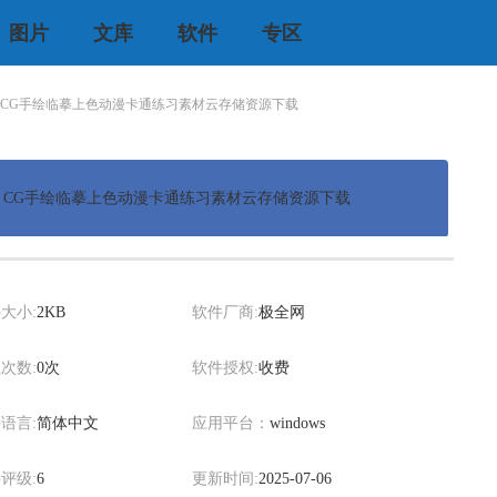
图片
文库
软件
专区
 CG手绘临摹上色动漫卡通练习素材云存储资源下载
 CG手绘临摹上色动漫卡通练习素材云存储资源下载
xiaowei
大小:
2KB
软件厂商:
极全网
次数:
0次
软件授权:
收费
语言:
简体中文
应用平台：
windows
评级:
6
更新时间:
2025-07-06