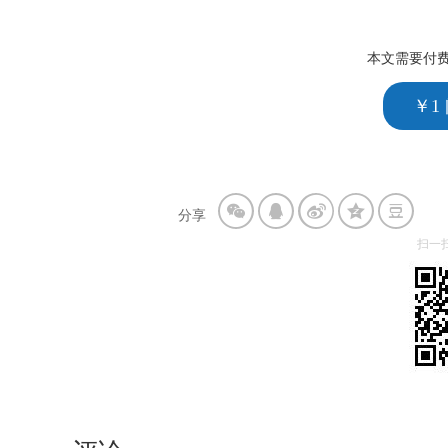
本文需要付
￥1
分享
扫一