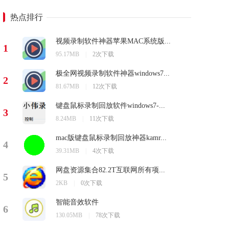
热点排行
视频录制软件神器苹果MAC系统版...
1
95.17MB
|
2次下载
极全网视频录制软件神器windows7...
2
81.67MB
|
12次下载
键盘鼠标录制回放软件windows7-...
3
8.24MB
|
11次下载
mac版键盘鼠标录制回放神器kamr...
4
39.31MB
|
4次下载
网盘资源集合82.2T互联网所有项...
5
2KB
|
0次下载
智能音效软件
6
130.05MB
|
78次下载