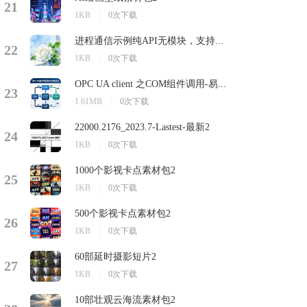
21
1KB
|
0次下载
进程通信示例纯API无模块，支持...
22
1KB
|
0次下载
OPC UA client 之COM组件调用-易...
23
1.61MB
|
0次下载
22000.2176_2023.7-Lastest-最新2
24
1KB
|
0次下载
1000个影视卡点素材包2
25
1KB
|
0次下载
500个影视卡点素材包2
26
1KB
|
0次下载
60部延时摄影短片2
27
1KB
|
0次下载
10部壮观云海流素材包2