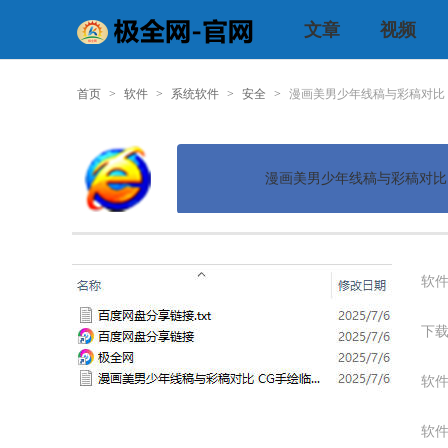
文章
视频
首页
>
软件
>
系统软件
>
安全
>
漫画美男少年线稿与彩稿对比
漫画美男少年线稿与彩稿对比
软件
下载
软件
软件