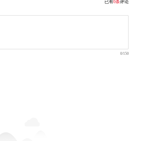
已有
0条
评论
0/150