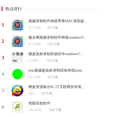
热点排行
视频录制软件神器苹果MAC系统版...
1
95.17MB
|
2次下载
极全网视频录制软件神器windows7...
2
81.67MB
|
12次下载
键盘鼠标录制回放软件windows7-...
3
8.24MB
|
11次下载
mac版键盘鼠标录制回放神器kamr...
4
39.31MB
|
4次下载
网盘资源集合82.2T互联网所有项...
5
2KB
|
0次下载
智能音效软件
6
130.05MB
|
78次下载