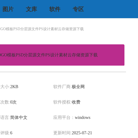
图片
文库
软件
专区
GO模板PSD分层源文件PS设计素材云存储资源下载
GO模板PSD分层源文件PS设计素材云存储资源下载
xiaowei
大小:
2KB
软件厂商:
极全网
次数:
0次
软件授权:
收费
语言:
简体中文
应用平台：
windows
评级:
6
更新时间:
2025-07-21