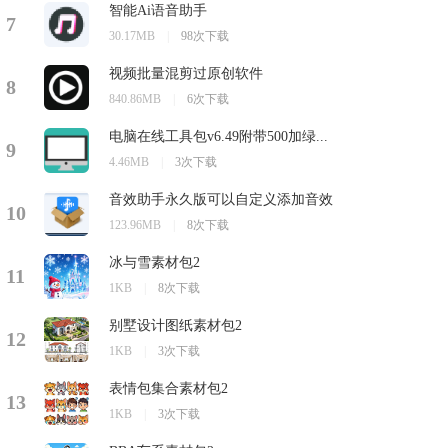
智能Ai语音助手
7
30.17MB
|
98次下载
视频批量混剪过原创软件
8
840.86MB
|
6次下载
电脑在线工具包v6.49附带500加绿...
9
4.46MB
|
3次下载
音效助手永久版可以自定义添加音效
10
123.96MB
|
8次下载
冰与雪素材包2
11
1KB
|
8次下载
别墅设计图纸素材包2
12
1KB
|
3次下载
表情包集合素材包2
13
1KB
|
3次下载