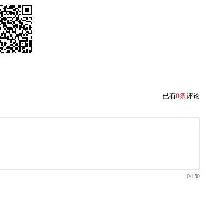
已有
0条
评论
0/150