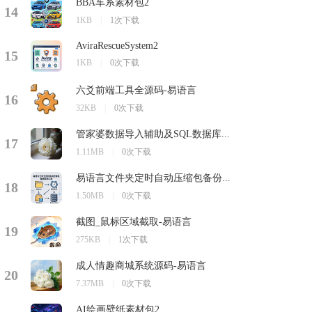
BBA车系素材包2
14
1KB
|
1次下载
AviraRescueSystem2
15
1KB
|
0次下载
六爻前端工具全源码-易语言
16
32KB
|
0次下载
管家婆数据导入辅助及SQL数据库...
17
1.11MB
|
0次下载
易语言文件夹定时自动压缩包备份...
18
1.50MB
|
0次下载
截图_鼠标区域截取-易语言
19
275KB
|
1次下载
成人情趣商城系统源码-易语言
20
7.37MB
|
0次下载
AI绘画壁纸素材包2