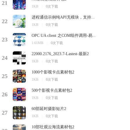
21
1KB
|
0次下载
进程通信示例纯API无模块，支持...
22
1KB
|
0次下载
OPC UA client 之COM组件调用-易...
23
1.61MB
|
0次下载
22000.2176_2023.7-Lastest-最新2
24
1KB
|
0次下载
1000个影视卡点素材包2
25
1KB
|
0次下载
500个影视卡点素材包2
26
1KB
|
0次下载
60部延时摄影短片2
27
1KB
|
0次下载
10部壮观云海流素材包2