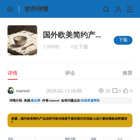
软件详情
国外欧美简约产...
下载
7.09MB
0次下载
详情
评论
推荐
2026-02-13 16:08
20
0
0
xiaowei
详情介绍- 来源:
极全网
-作者:xiaowei -如有问题点击:
在线客服帮助
标题：国外欧美简约产品说明书宣传画册手册封面内页排版AI设计素材模板拙简素材
2