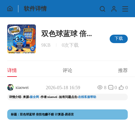
软件详情
双色球蓝球 倍...
下载
9KB
0次下载
详情
评论
推荐
2026-05-18 16:59
8
0
0
xiaowei
详情介绍- 来源:
极全网
-作者:xiaowei -如有问题点击:
在线客服帮助
标题：双色球蓝球 倍投包赚不赔 计算器-易语言