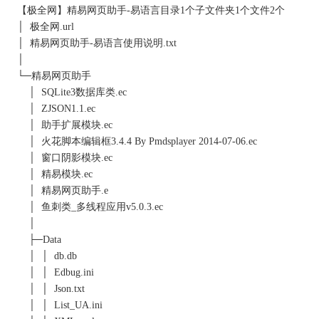
【
极全网
】精易网页助手-易语言目录1个子文件夹1个文件2个
│
极全网
.url
│ 精易网页助手-易语言使用说明.txt
│
└─精易网页助手
│ SQLite3数据库类.ec
│ ZJSON1.1.ec
│ 助手扩展模块.ec
│ 火花脚本编辑框3.4.4 By Pmdsplayer 2014-07-06.ec
│ 窗口阴影模块.ec
│ 精易模块.ec
│ 精易网页助手.e
│ 鱼刺类_多线程应用v5.0.3.ec
│
├─Data
│ │ db.db
│ │ Edbug.ini
│ │ Json.txt
│ │ List_UA.ini