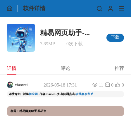
软件详情
精易网页助手-...
下载
3.89MB
0次下载
详情
评论
推荐
2026-05-18 17:31
11
0
0
xiaowei
详情介绍- 来源:
极全网
-作者:xiaowei -如有问题点击:
在线客服帮助
标题：精易网页助手-易语言