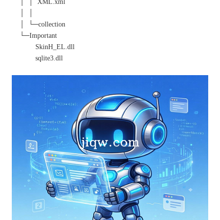
│ │ XML.xml
│ │
│ └─collection
└─Important
SkinH_EL.dll
sqlite3.dll