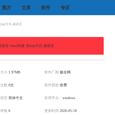
图片
文库
软件
专区
http方式-易语言
语言+html对接 无http方式-易语言
xiaowei
大小:
1.97MB
软件厂商:
极全网
次数:
0次
软件授权:
收费
语言:
简体中文
应用平台：
windows
评级:
6
更新时间:
2026-05-18