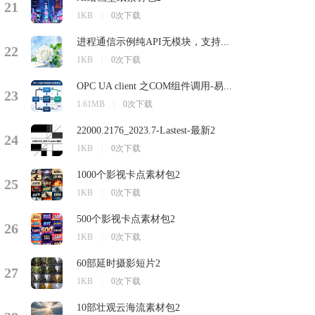
21
1KB
|
0次下载
进程通信示例纯API无模块，支持...
22
1KB
|
0次下载
OPC UA client 之COM组件调用-易...
23
1.61MB
|
0次下载
22000.2176_2023.7-Lastest-最新2
24
1KB
|
0次下载
1000个影视卡点素材包2
25
1KB
|
0次下载
500个影视卡点素材包2
26
1KB
|
0次下载
60部延时摄影短片2
27
1KB
|
0次下载
10部壮观云海流素材包2