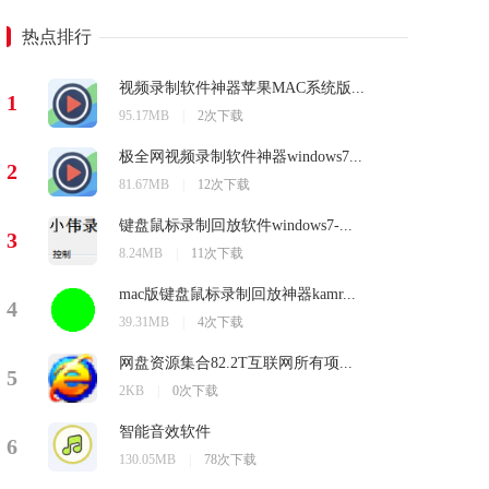
热点排行
视频录制软件神器苹果MAC系统版...
1
95.17MB
|
2次下载
极全网视频录制软件神器windows7...
2
81.67MB
|
12次下载
键盘鼠标录制回放软件windows7-...
3
8.24MB
|
11次下载
mac版键盘鼠标录制回放神器kamr...
4
39.31MB
|
4次下载
网盘资源集合82.2T互联网所有项...
5
2KB
|
0次下载
智能音效软件
6
130.05MB
|
78次下载