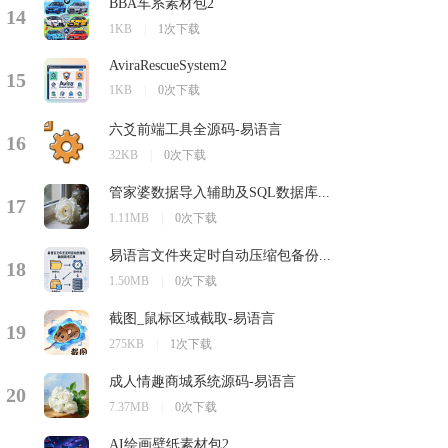
BBA车系素材包2
14
1KB
|
1次下载
AviraRescueSystem2
15
1KB
|
0次下载
六爻前端工具全源码-易语言
16
32KB
|
0次下载
管家婆数据导入辅助及SQL数据库...
17
1.11MB
|
0次下载
易语言文件夹定时自动压缩包备份...
18
1.50MB
|
0次下载
截图_鼠标区域截取-易语言
19
275KB
|
1次下载
成人情趣商城系统源码-易语言
20
7.37MB
|
0次下载
AI绘画壁纸素材包2