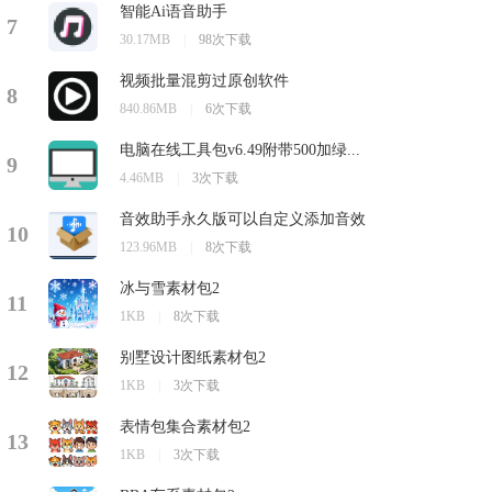
智能Ai语音助手
7
30.17MB
|
98次下载
视频批量混剪过原创软件
8
840.86MB
|
6次下载
电脑在线工具包v6.49附带500加绿...
9
4.46MB
|
3次下载
音效助手永久版可以自定义添加音效
10
123.96MB
|
8次下载
冰与雪素材包2
11
1KB
|
8次下载
别墅设计图纸素材包2
12
1KB
|
3次下载
表情包集合素材包2
13
1KB
|
3次下载