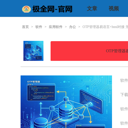
文章
视频
首页
>
软件
>
应用软件
>
办公
>
OTP管理器易语言+html对接 无
OTP管理器易
软件
下载
软件
软件