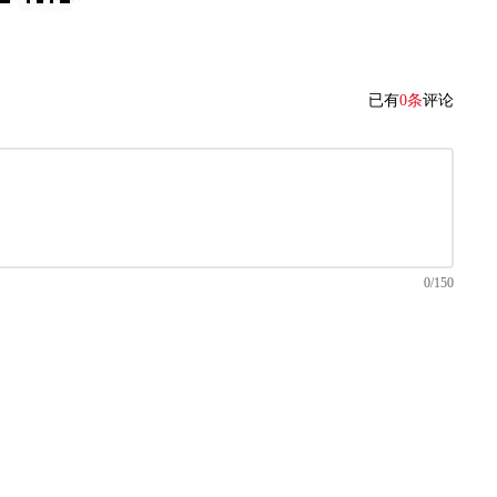
已有
0条
评论
0/150